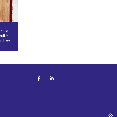
ux de
nuité
on box