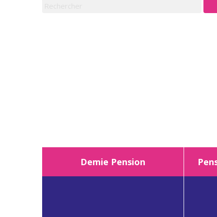
Demie Pension
Pens