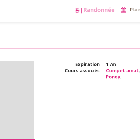
Randonnée
Plan
Expiration
1 An
Cours associés
Compet amat
Poney
,