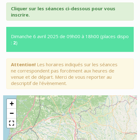
Cliquer sur les séances ci-dessous pour vous
inscrire.
Dimanche 6 avril 2025 de 09h00 à 18h00 (places dispo
:
2
)
Attention!
Les horaires indiqués sur les séances
ne correspondent pas forcément aux heures de
venue et de départ. Merci de vous reporter au
descriptif de l'évènement.
+
−