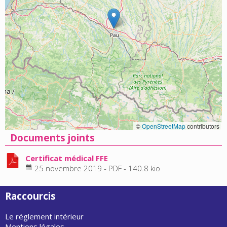
©
OpenStreetMap
contributors
Documents joints
Certificat médical FFE
25 novembre 2019
-
PDF
-
140.8 kio
Raccourcis
Le réglement intérieur
Mentions légales