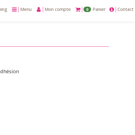
ning
Menu
Mon compte
Panier
Contact
0
’adhésion