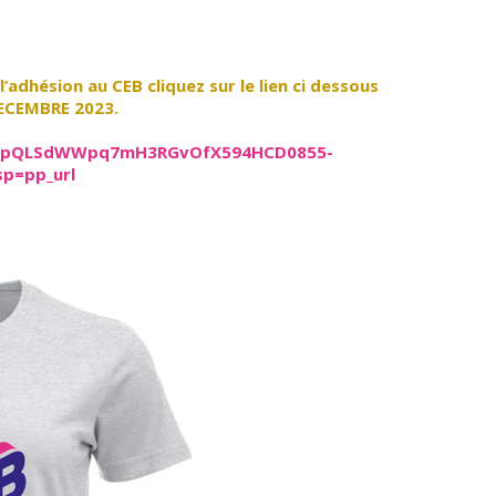
’adhésion au CEB cliquez sur le lien ci dessous
DECEMBRE 2023.
1FAIpQLSdWWpq7mH3RGvOfX594HCD0855-
p=pp_url