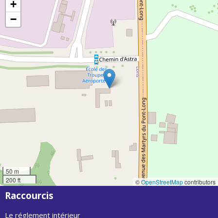
+
−
50 m
200 ft
©
OpenStreetMap
contributors
Raccourcis
Le réglement intérieur